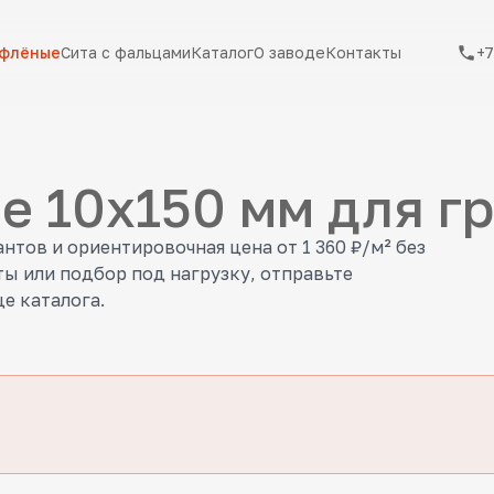
ифлёные
Сита с фальцами
Каталог
О заводе
Контакты
+7
е 10x150 мм для г
антов и ориентировочная цена от 1 360 ₽/м² без
ы или подбор под нагрузку, отправьте
е каталога.