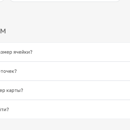
мм
азмер ячейки?
рточек?
ер карты?
йти?