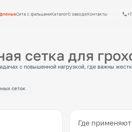
ифлёные
Сита с фальцами
Каталог
О заводе
Контакты
+7
ая сетка для грох
адачах с повышенной нагрузкой, где важны жест
еных сеток
Где применяют