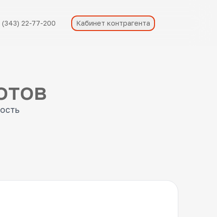
 (343) 22-77-200
Кабинет контрагента
отов
кость