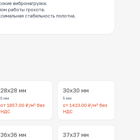
сокие вибронагрузки.
ом работы грохота.
ксимальная стабильность полотна.
28x28 мм
30x30 мм
5 мм
5 мм
от 1857.00 ₽/м² без
от 1423.00 ₽/м² без
НДС
НДС
36x36 мм
37x37 мм