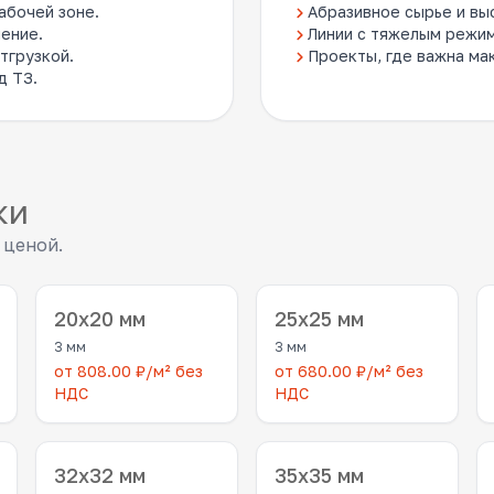
абочей зоне.
Абразивное сырье и вы
ение.
Линии с тяжелым режим
тгрузкой.
Проекты, где важна ма
д ТЗ.
ки
 ценой.
20x20 мм
25x25 мм
3 мм
3 мм
от 808.00 ₽/м² без
от 680.00 ₽/м² без
НДС
НДС
32x32 мм
35x35 мм