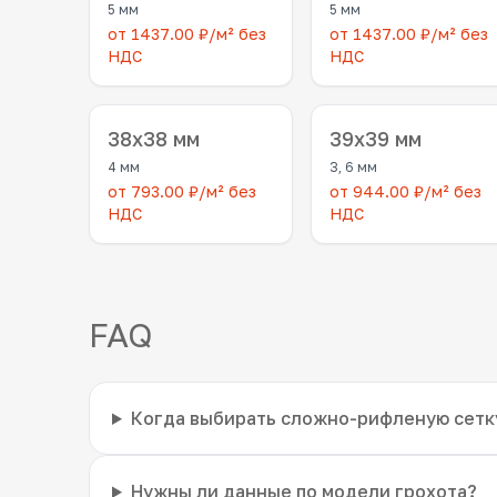
5 мм
5 мм
от 1437.00 ₽/м² без
от 1437.00 ₽/м² без
НДС
НДС
38x38 мм
39x39 мм
4 мм
3, 6 мм
от 793.00 ₽/м² без
от 944.00 ₽/м² без
НДС
НДС
FAQ
Когда выбирать сложно-рифленую сетк
Нужны ли данные по модели грохота?