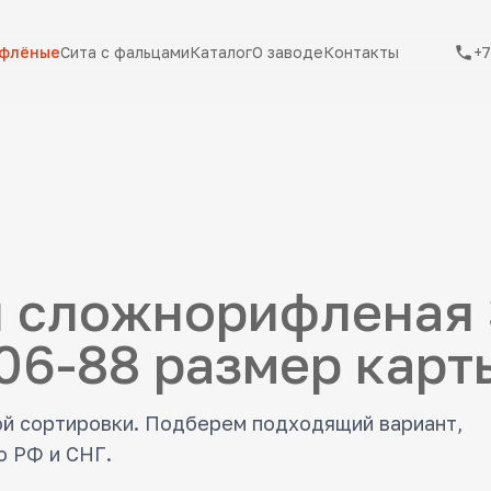
ифлёные
Сита с фальцами
Каталог
О заводе
Контакты
+7
 сложнорифленая 
06-88 размер карт
ой сортировки. Подберем подходящий вариант,
о РФ и СНГ.