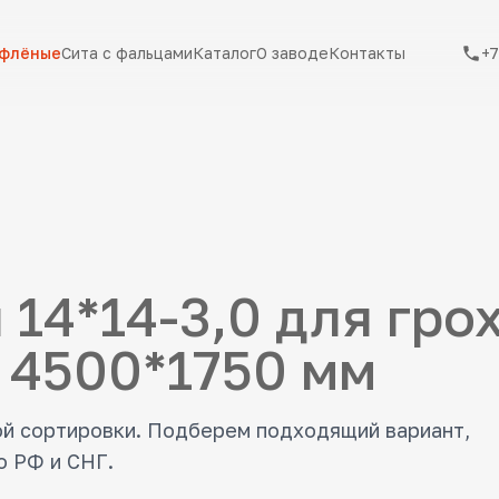
ифлёные
Сита с фальцами
Каталог
О заводе
Контакты
+7
 14*14-3,0 для гро
 4500*1750 мм
ой сортировки. Подберем подходящий вариант,
о РФ и СНГ.