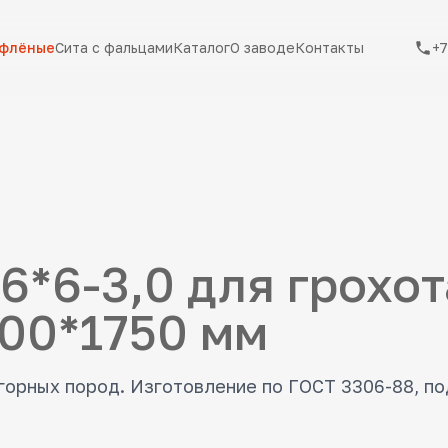
ифлёные
Сита с фальцами
Каталог
О заводе
Контакты
+7
6*6-3,0 для грохо
500*1750 мм
 горных пород. Изготовление по ГОСТ 3306-88, п