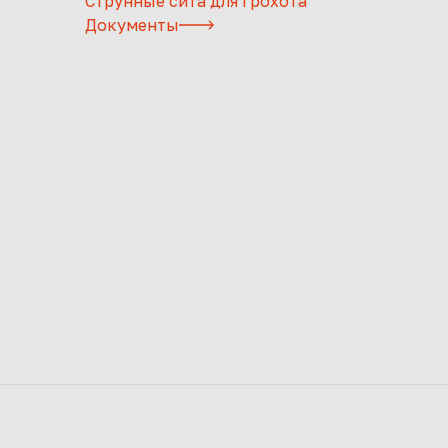
Струнные сита для грохота
Документы